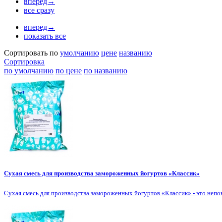
вперед→
все сразу
вперед→
показать все
Сортировать по
умолчанию
цене
названию
Сортировка
по умолчанию
по цене
по названию
Сухая смесь для производства замороженных йогуртов «Классик»
Сухая смесь для производства замороженных йогуртов «Классик» - это непо