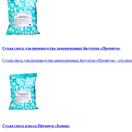
Сухая смесь для производства замороженных йогуртов «Премиум»
Сухая смесь для производства замороженных йогуртов «Премиум» - это непо
Сухая смесь класса Премиум «Банан»