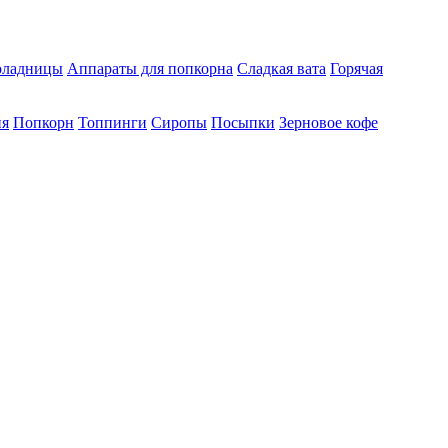
ладницы
Аппараты для попкорна
Сладкая вата
Горячая
ия
Попкорн
Топпинги
Сиропы
Посыпки
Зерновое кофе