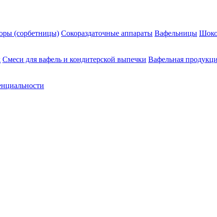
оры (сорбетницы)
Сокораздаточные аппараты
Вафельницы
Шоко
д
Смеси для вафель и кондитерской выпечки
Вафельная продукц
енциальности