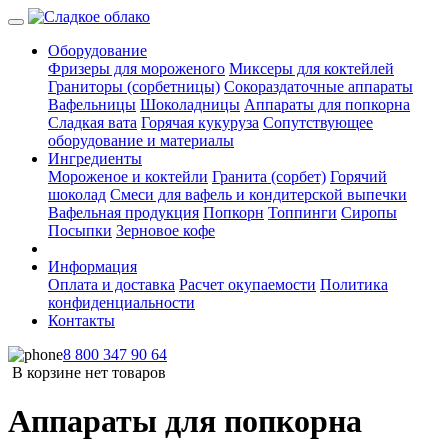
Оборудование
Фризеры для мороженого
Миксеры для коктейлей
Граниторы (сорбетницы)
Сокораздаточные аппараты
Вафельницы
Шоколадницы
Аппараты для попкорна
Сладкая вата
Горячая кукуруза
Сопутствующее
оборудование и материалы
Ингредиенты
Мороженое и коктейли
Гранита (сорбет)
Горячий
шоколад
Смеси для вафель и кондитерской выпечки
Вафельная продукция
Попкорн
Топпинги
Сиропы
Посыпки
Зерновое кофе
Информация
Оплата и доставка
Расчет окупаемости
Политика
конфиденциальности
Контакты
8 800 347 90 64
В корзине нет товаров
Аппараты для попкорна