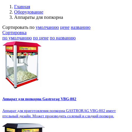
Главная
Оборудование
Аппараты для попкорна
Сортировать по
умолчанию
цене
названию
Сортировка
по умолчанию
по цене
по названию
Аппарат для попкорна Gastrorag VBG-802
Аппарат для приготовления попкорна GASTRORAG VBG-802 имеет
птельный дизайн. Может производить соленый и сладкий попкорн.