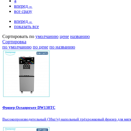
4
вперед→
все сразу
вперед→
показать все
Сортировать по
умолчанию
цене
названию
Сортировка
по умолчанию
по цене
по названию
Фризер Oceanpower DW138TC
Высокопроизводительный (38кг/ч) напольный трёхрожковый фризер для мя