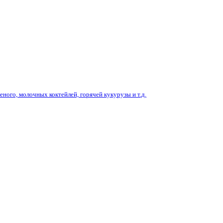
ного, молочных коктейлей, горячей кукурузы и т.д.