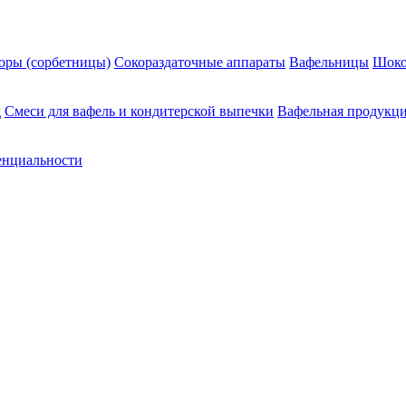
оры (сорбетницы)
Сокораздаточные аппараты
Вафельницы
Шоко
д
Смеси для вафель и кондитерской выпечки
Вафельная продукц
енциальности