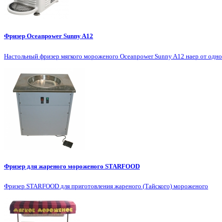
Фризер Oceanpower Sunny A12
Настольный фризер мягкого мороженого Oceanpower Sunny A12 наер от одно
Фризер для жареного мороженого STARFOOD
Фризер STARFOOD для приготовления жареного (Тайского) мороженого