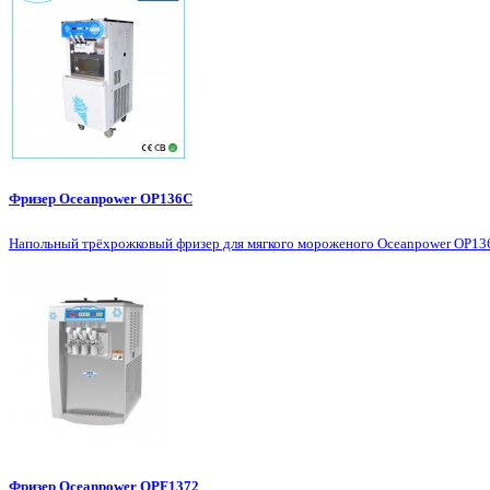
Фризер Oceanpower OP136C
Напольный трёхрожковый фризер для мягкого мороженого Oceanpower OP136C
Фризер Oceanpower OPF1372