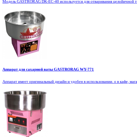
Модель GASTRORAG DK-EC-40 используется для отваривания целойичной тор
Аппарат для сахарной ваты GASTRORAG WY-771
Аппарат имеет оригинальный дизайн и удобен в использовании. о в кафе, мага