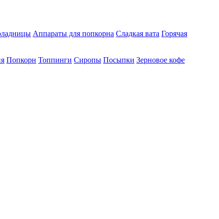
ладницы
Аппараты для попкорна
Сладкая вата
Горячая
ия
Попкорн
Топпинги
Сиропы
Посыпки
Зерновое кофе