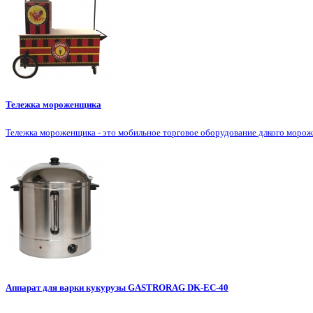
Тележка мороженщика
Тележка мороженщика - это мобильное торговое оборудование длкого мороже
Аппарат для варки кукурузы GASTRORAG DK-EC-40