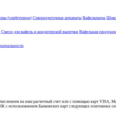
оры (сорбетницы)
Сокораздаточные аппараты
Вафельницы
Шоко
д
Смеси для вафель и кондитерской выпечки
Вафельная продукц
енциальности
числением на наш расчетный счет или с помощью карт VISA, Ma
НК с использованием Банковских карт следующих платежных си