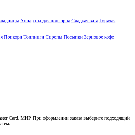
ладницы
Аппараты для попкорна
Сладкая вата
Горячая
ия
Попкорн
Топпинги
Сиропы
Посыпки
Зерновое кофе
ster Card, МИР. При оформлении заказа выберите подходящий
стем: