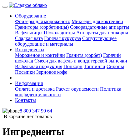
Оборудование
Фризеры для мороженого
Миксеры для коктейлей
Граниторы (сорбетницы)
Сокораздаточные аппараты
Вафельницы
Шоколадницы
Аппараты для попкорна
Сладкая вата
Горячая кукуруза
Сопутствующее
оборудование и материалы
Ингредиенты
Мороженое и коктейли
Гранита (сорбет)
Горячий
шоколад
Смеси для вафель и кондитерской выпечки
Вафельная продукция
Попкорн
Топпинги
Сиропы
Посыпки
Зерновое кофе
Информация
Оплата и доставка
Расчет окупаемости
Политика
конфиденциальности
Контакты
8 800 347 90 64
В корзине нет товаров
Ингредиенты