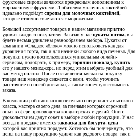
фруктовые сиропы являются прекрасным дополнением к
мороженому с фруктами. Любителям молочных коктейлей
идеально подойдут
сиропы для молочных коктейлей,
которые отлично сочетаются с мороженым.
Большой ассортимент товаров в нашем магазине приятно
удивит каждого покупателя. Заказав у нас
цукаты оптом,
вы
будете весьма удивлены разнообразием выбора. Цукаты от
компании «Сладкое яблоко» можно использовать как для
украшения торта, так и для начинки любого вида печенья. Для
покупки нужно воспользоваться уникальным онлайн-
сервисом, подобрать, к примеру,
горячий шоколад, купить
его у нашего менеджера, но перед этим выбрать удобный для
вас метод оплаты. После составления заявки на покупку
товара наш менеджер свяжется с вами, чтобы уточнить
расстояние и способ доставки, а также конечную стоимость
заказа.
В компании работают исключительно специалисты высокого
класса, мастера своего дела, за плечами которых огромный
опыт в сфере производства кондитерских изделий. Они с
удовольствием дадут совет в выборе любой продукции. У нас
всегда в продаже имеется
закваска для йогурта, цена
которой вас приятно порадует. Хотелось бы подчеркнуть, что
цены на нашу продукцию удивят как рядового повара, так и