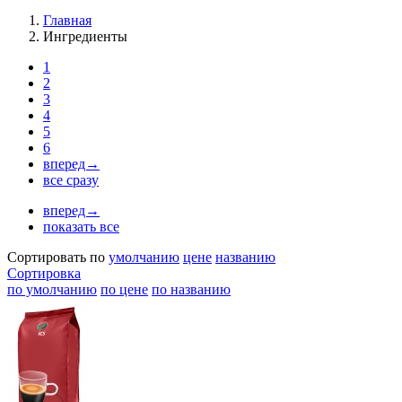
Главная
Ингредиенты
1
2
3
4
5
6
вперед→
все сразу
вперед→
показать все
Сортировать по
умолчанию
цене
названию
Сортировка
по умолчанию
по цене
по названию