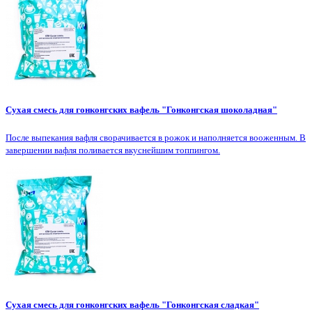
Сухая смесь для гонконгских вафель "Гонконгская шоколадная"
После выпекания вафля сворачивается в рожок и наполняется вооженным. В
завершении вафля поливается вкуснейшим топпингом.
Сухая смесь для гонконгских вафель "Гонконгская сладкая"