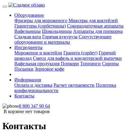
Оборудование
Фризеры для мороженого
Миксеры для коктейлей
Граниторы (сорбетницы)
Сокораздаточные аппараты
Вафельницы
Шоколадницы
Аппараты для попкорна
Сладкая вата
Горячая кукуруза
Сопутствующее
оборудование и материалы
Ингредиенты
Мороженое и коктейли
Гранита (сорбет)
Горячий
шоколад
Смеси для вафель и кондитерской выпечки
Вафельная продукция
Попкорн
Топпинги
Сиропы
Посыпки
Зерновое кофе
Информация
Оплата и доставка
Расчет окупаемости
Политика
конфиденциальности
Контакты
8 800 347 90 64
В корзине нет товаров
Контакты