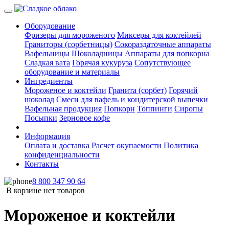
Оборудование
Фризеры для мороженого
Миксеры для коктейлей
Граниторы (сорбетницы)
Сокораздаточные аппараты
Вафельницы
Шоколадницы
Аппараты для попкорна
Сладкая вата
Горячая кукуруза
Сопутствующее
оборудование и материалы
Ингредиенты
Мороженое и коктейли
Гранита (сорбет)
Горячий
шоколад
Смеси для вафель и кондитерской выпечки
Вафельная продукция
Попкорн
Топпинги
Сиропы
Посыпки
Зерновое кофе
Информация
Оплата и доставка
Расчет окупаемости
Политика
конфиденциальности
Контакты
8 800 347 90 64
В корзине нет товаров
Мороженое и коктейли