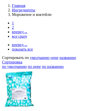
Главная
Ингредиенты
Мороженое и коктейли
1
2
вперед→
все сразу
вперед→
показать все
Сортировать по
умолчанию
цене
названию
Сортировка
по умолчанию
по цене
по названию