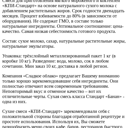
Смеси для приготовления мягкого мороженого и коктейлей
«КПИ-Стандарт»
н
а основе натурального сухого молока с
добавлением растительных жиров. Срок годности двенадцать
месяцев. Процент взбиваемости до 80% (в зависимости от
оборудования). Не содержат ГМО, в составе только
натуральные ингредиенты. Оптимальное соотношение: цена-
качество. Самая низкая себестоимость готового продукта.
Состав: сухое молоко, сахар, натуральные растительные жиры,
натуральные эмульгаторы.
Упаковка: трёхслойный металлизированный пакет 1 кг (в
коробке 10 кг). Разведение: вода, молоко, сок в любом
сочетании. Мин заказ 10 кг, доставка в любой регион.
Компания «Сладкое облако» предлагает Вашему вниманию
только хорошо зарекомендовавшие себя ингредиенты. Они
полностью отвечают всем современным требованиям.
Неповторимый вкус и отменное качество – вот их
отличительные черты. Сухая смесь класса Стандарт «Банан» -
одна из них.
Сухие смеси «КПИ-Стандарт» зарекомендовали себя с
положительной стороны благодаря отработанной рецептуре и
простоте использования. Используя их, Вы сможете
разнообразить меню своих кафе, баров, ресторанов быстрого