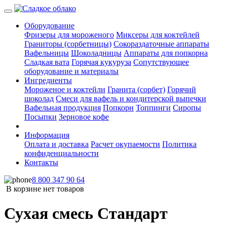
Оборудование
Фризеры для мороженого
Миксеры для коктейлей
Граниторы (сорбетницы)
Сокораздаточные аппараты
Вафельницы
Шоколадницы
Аппараты для попкорна
Сладкая вата
Горячая кукуруза
Сопутствующее
оборудование и материалы
Ингредиенты
Мороженое и коктейли
Гранита (сорбет)
Горячий
шоколад
Смеси для вафель и кондитерской выпечки
Вафельная продукция
Попкорн
Топпинги
Сиропы
Посыпки
Зерновое кофе
Информация
Оплата и доставка
Расчет окупаемости
Политика
конфиденциальности
Контакты
8 800 347 90 64
В корзине нет товаров
Сухая смесь Стандарт