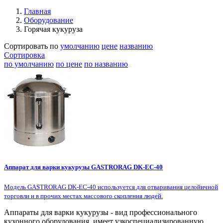
Главная
Оборудование
Горячая кукуруза
Сортировать по
умолчанию
цене
названию
Сортировка
по умолчанию
по цене
по названию
Аппарат для варки кукурузы GASTRORAG DK-EC-40
Модель GASTRORAG DK-EC-40 используется для отваривания целойичной
торговли и в прочих местах массового скопления людей.
Аппараты для варки кукурузы - вид профессионального
кухонного оборудования, имеет узкоспециализированную