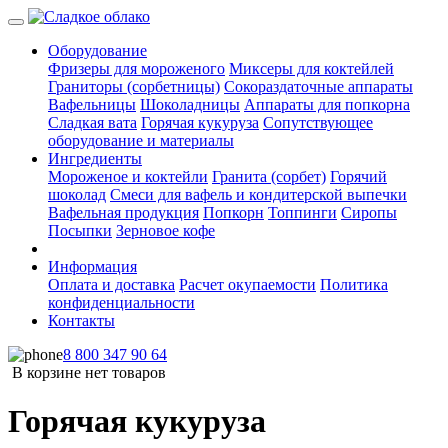
Оборудование
Фризеры для мороженого
Миксеры для коктейлей
Граниторы (сорбетницы)
Сокораздаточные аппараты
Вафельницы
Шоколадницы
Аппараты для попкорна
Сладкая вата
Горячая кукуруза
Сопутствующее
оборудование и материалы
Ингредиенты
Мороженое и коктейли
Гранита (сорбет)
Горячий
шоколад
Смеси для вафель и кондитерской выпечки
Вафельная продукция
Попкорн
Топпинги
Сиропы
Посыпки
Зерновое кофе
Информация
Оплата и доставка
Расчет окупаемости
Политика
конфиденциальности
Контакты
8 800 347 90 64
В корзине нет товаров
Горячая кукуруза