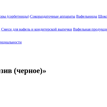
оры (сорбетницы)
Сокораздаточные аппараты
Вафельницы
Шоко
д
Смеси для вафель и кондитерской выпечки
Вафельная продукц
енциальности
зив (черное)»