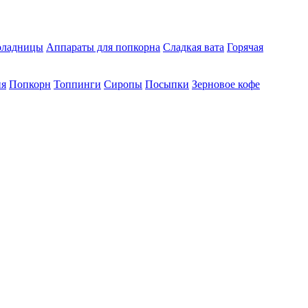
ладницы
Аппараты для попкорна
Сладкая вата
Горячая
ия
Попкорн
Топпинги
Сиропы
Посыпки
Зерновое кофе