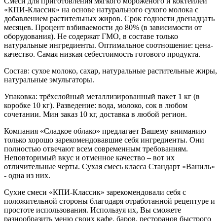
Смеси для приготовления мягкого мороженого и коктейлей
«КПИ-Классик»
н
а основе натурального сухого молока с
добавлением растительных жиров. Срок годности двенадцать
месяцев. Процент взбиваемости до 80% (в зависимости от
оборудования). Не содержат ГМО, в составе только
натуральные ингредиенты. Оптимальное соотношение: цена-
качество. Самая низкая себестоимость готового продукта.
Состав: сухое молоко, сахар, натуральные растительные жиры,
натуральные эмульгаторы.
Упаковка: трёхслойный металлизированный пакет 1 кг (в
коробке 10 кг). Разведение: вода, молоко, сок в любом
сочетании. Мин заказ 10 кг, доставка в любой регион.
Компания «Сладкое облако» предлагает Вашему вниманию
только хорошо зарекомендовавшие себя ингредиенты. Они
полностью отвечают всем современным требованиям.
Неповторимый вкус и отменное качество – вот их
отличительные черты. Сухая смесь класса Стандарт «Ваниль»
- одна из них.
Сухие смеси «КПИ-Классик» зарекомендовали себя с
положительной стороны благодаря отработанной рецептуре и
простоте использования. Используя их, Вы сможете
разнообразить меню своих кафе, баров, ресторанов быстрого