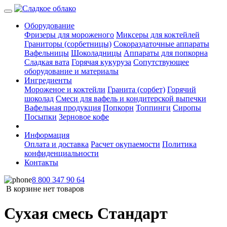
Оборудование
Фризеры для мороженого
Миксеры для коктейлей
Граниторы (сорбетницы)
Сокораздаточные аппараты
Вафельницы
Шоколадницы
Аппараты для попкорна
Сладкая вата
Горячая кукуруза
Сопутствующее
оборудование и материалы
Ингредиенты
Мороженое и коктейли
Гранита (сорбет)
Горячий
шоколад
Смеси для вафель и кондитерской выпечки
Вафельная продукция
Попкорн
Топпинги
Сиропы
Посыпки
Зерновое кофе
Информация
Оплата и доставка
Расчет окупаемости
Политика
конфиденциальности
Контакты
8 800 347 90 64
В корзине нет товаров
Сухая смесь Стандарт