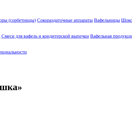
оры (сорбетницы)
Сокораздаточные аппараты
Вафельницы
Шоко
д
Смеси для вафель и кондитерской выпечки
Вафельная продукц
енциальности
ашка»