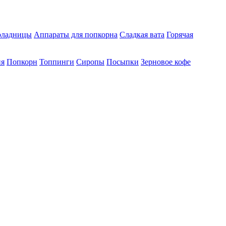
ладницы
Аппараты для попкорна
Сладкая вата
Горячая
ия
Попкорн
Топпинги
Сиропы
Посыпки
Зерновое кофе