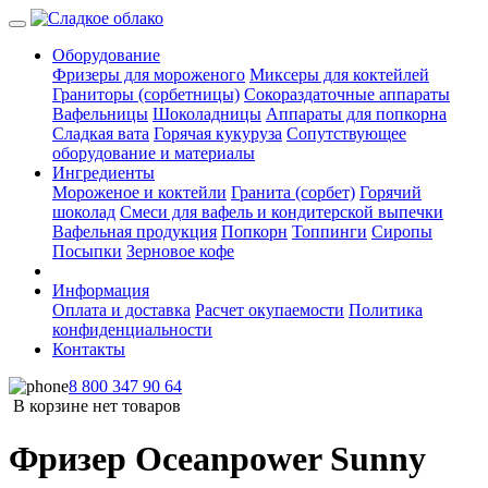
Оборудование
Фризеры для мороженого
Миксеры для коктейлей
Граниторы (сорбетницы)
Сокораздаточные аппараты
Вафельницы
Шоколадницы
Аппараты для попкорна
Сладкая вата
Горячая кукуруза
Сопутствующее
оборудование и материалы
Ингредиенты
Мороженое и коктейли
Гранита (сорбет)
Горячий
шоколад
Смеси для вафель и кондитерской выпечки
Вафельная продукция
Попкорн
Топпинги
Сиропы
Посыпки
Зерновое кофе
Информация
Оплата и доставка
Расчет окупаемости
Политика
конфиденциальности
Контакты
8 800 347 90 64
В корзине нет товаров
Фризер Oceanpower Sunny