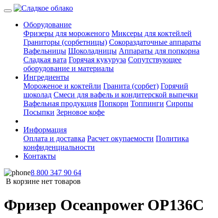
Оборудование
Фризеры для мороженого
Миксеры для коктейлей
Граниторы (сорбетницы)
Сокораздаточные аппараты
Вафельницы
Шоколадницы
Аппараты для попкорна
Сладкая вата
Горячая кукуруза
Сопутствующее
оборудование и материалы
Ингредиенты
Мороженое и коктейли
Гранита (сорбет)
Горячий
шоколад
Смеси для вафель и кондитерской выпечки
Вафельная продукция
Попкорн
Топпинги
Сиропы
Посыпки
Зерновое кофе
Информация
Оплата и доставка
Расчет окупаемости
Политика
конфиденциальности
Контакты
8 800 347 90 64
В корзине нет товаров
Фризер Oceanpower OP136C