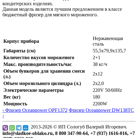
кондитерских изделиях.
Данная модель является лучшим предложением в классе
бюджетный фризер для мягкого мороженого.
Нержавеющая
Корпус прибора
сталь
Габариты (см)
55,5х79,9х135,7
Количество вкусов мороженого
2+1
Макс. производительность/час
38 кг/ч
Объем бункеров для хранения смеси
2x12
(л.)
Объем морозильного цилиндра (л.)
2х2,0
Электрические параметры
220V 50/60Hz
Вес (кг)
180
Мощность
2200W
‹ Фризер Oceanpower OPF1372
Фризер Oceanpower DW138TC
›
2013-2026 © ИП Сологуб Валерий Игоревич.
info@sladkoe-oblako.ru, 8 800 347-90-64, +7 (937) 1616-016, +7