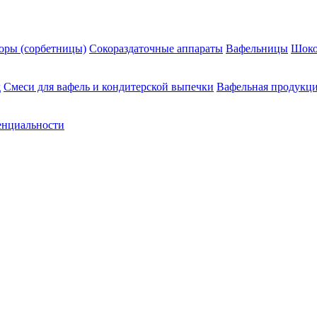
оры (сорбетницы)
Сокораздаточные аппараты
Вафельницы
Шоко
д
Смеси для вафель и кондитерской выпечки
Вафельная продукц
енциальности