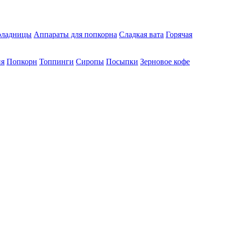
ладницы
Аппараты для попкорна
Сладкая вата
Горячая
ия
Попкорн
Топпинги
Сиропы
Посыпки
Зерновое кофе