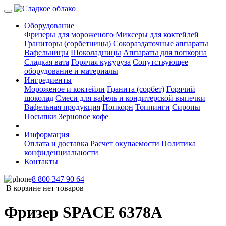
Оборудование
Фризеры для мороженого
Миксеры для коктейлей
Граниторы (сорбетницы)
Сокораздаточные аппараты
Вафельницы
Шоколадницы
Аппараты для попкорна
Сладкая вата
Горячая кукуруза
Сопутствующее
оборудование и материалы
Ингредиенты
Мороженое и коктейли
Гранита (сорбет)
Горячий
шоколад
Смеси для вафель и кондитерской выпечки
Вафельная продукция
Попкорн
Топпинги
Сиропы
Посыпки
Зерновое кофе
Информация
Оплата и доставка
Расчет окупаемости
Политика
конфиденциальности
Контакты
8 800 347 90 64
В корзине нет товаров
Фризер SPACE 6378A