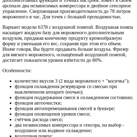
дополнительных функций и точных настроек. Имеет в своём
арсенале два независимых компрессора и двойное сенсорное
управление. Сверхмощная производительность до 78 литров
мороженого в час. Для точек с большой проходимостью.
Вариант модели 6378 с воздушной помпой. Воздушная помпа
насыщает жидкую базу для мороженого дополнительным
воздухом, придавая конечному продукту кремообразную
форму и уменьшая его вес, сохраняя при этом его объем.
Иначе говоря, Вы будете продавать больше воздуха. Фризер
для мягкого мороженого, оснащённый воздушной помпой,
достигает показателя уровня взбитости до 80%.
Особенности:
количество вкусов 3 (2 вида мороженого + "косичка");
функция охлаждения резервуаров со смесью при
выключенном аппарате (ночью);
функция поддержания смеси в охлажденном состоянии;
функция автоочистки;
функция автоперемешивания смесей в бункере;
функция оповещения уровня смеси;
счётчик расхода смеси;
два независимых компрессора и сенсора, на выбор -
воздушное или водяное охлаждение;
воздушная помпа;