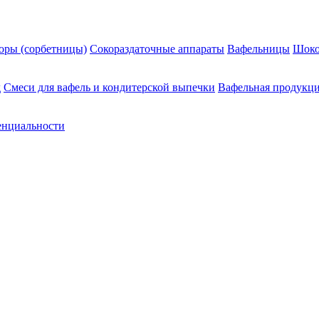
оры (сорбетницы)
Сокораздаточные аппараты
Вафельницы
Шоко
д
Смеси для вафель и кондитерской выпечки
Вафельная продукц
енциальности