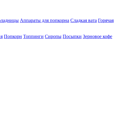
ладницы
Аппараты для попкорна
Сладкая вата
Горячая
ия
Попкорн
Топпинги
Сиропы
Посыпки
Зерновое кофе