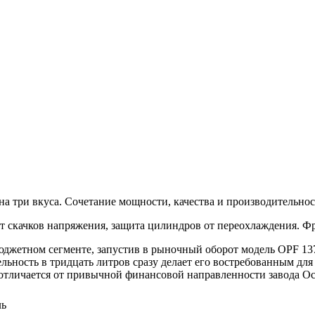
 три вкуса. Сочетание мощности, качества и производительнос
 от скачков напряжения, защита цилиндров от переохлаждения. Ф
юджетном сегменте, запустив в рыночный оборот модель OPF 13
ьность в тридцать литров сразу делает его востребованным дл
но отличается от привычной финансовой направленности завода Oc
ль