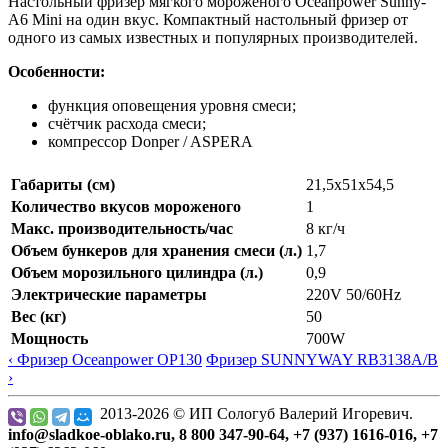
Настольный фризер мягкого мороженого Oceanpower Sunny-
A6 Mini на один вкус. Компактный настольный фризер от
одного из самых известных и популярных производителей.
Особенности:
функция оповещения уровня смеси;
счётчик расхода смеси;
компрессор Donper / ASPERA
Габариты (см)
21,5х51х54,5
Количество вкусов мороженого
1
Макс. производительность/час
8 кг/ч
Объем бункеров для хранения смеси (л.)
1,7
Объем морозильного цилиндра (л.)
0,9
Электрические параметры
220V 50/60Hz
Вес (кг)
50
Мощность
700W
‹ Фризер Oceanpower OP130
Фризер SUNNYWAY RB3138A/B
›
2013-2026 © ИП Сологуб Валерий Игоревич.
info@sladkoe-oblako.ru, 8 800 347-90-64, +7 (937) 1616-016, +7