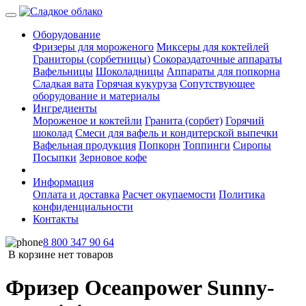
Оборудование
Фризеры для мороженого
Миксеры для коктейлей
Граниторы (сорбетницы)
Сокораздаточные аппараты
Вафельницы
Шоколадницы
Аппараты для попкорна
Сладкая вата
Горячая кукуруза
Сопутствующее
оборудование и материалы
Ингредиенты
Мороженое и коктейли
Гранита (сорбет)
Горячий
шоколад
Смеси для вафель и кондитерской выпечки
Вафельная продукция
Попкорн
Топпинги
Сиропы
Посыпки
Зерновое кофе
Информация
Оплата и доставка
Расчет окупаемости
Политика
конфиденциальности
Контакты
8 800 347 90 64
В корзине нет товаров
Фризер Oceanpower Sunny-