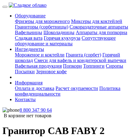
Оборудование
Фризеры для мороженого
Миксеры для коктейлей
Граниторы (сорбетницы)
Сокораздаточные аппараты
Вафельницы
Шоколадницы
Аппараты для попкорна
Сладкая вата
Горячая кукуруза
Сопутствующее
оборудование и материалы
Ингредиенты
Мороженое и коктейли
Гранита (сорбет)
Горячий
шоколад
Смеси для вафель и кондитерской выпечки
Вафельная продукция
Попкорн
Топпинги
Сиропы
Посыпки
Зерновое кофе
Информация
Оплата и доставка
Расчет окупаемости
Политика
конфиденциальности
Контакты
8 800 347 90 64
В корзине нет товаров
Гранитор CAB FABY 2