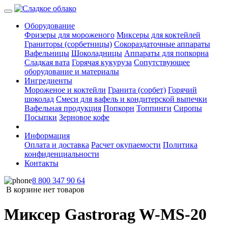
Оборудование
Фризеры для мороженого
Миксеры для коктейлей
Граниторы (сорбетницы)
Сокораздаточные аппараты
Вафельницы
Шоколадницы
Аппараты для попкорна
Сладкая вата
Горячая кукуруза
Сопутствующее
оборудование и материалы
Ингредиенты
Мороженое и коктейли
Гранита (сорбет)
Горячий
шоколад
Смеси для вафель и кондитерской выпечки
Вафельная продукция
Попкорн
Топпинги
Сиропы
Посыпки
Зерновое кофе
Информация
Оплата и доставка
Расчет окупаемости
Политика
конфиденциальности
Контакты
8 800 347 90 64
В корзине нет товаров
Миксер Gastrorag W-MS-20