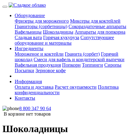
Оборудование
Фризеры для мороженого
Миксеры для коктейлей
Граниторы (сорбетницы)
Сокораздаточные аппараты
Вафельницы
Шоколадницы
Аппараты для попкорна
Сладкая вата
Горячая кукуруза
Сопутствующее
оборудование и материалы
Ингредиенты
Мороженое и коктейли
Гранита (сорбет)
Горячий
шоколад
Смеси для вафель и кондитерской выпечки
Вафельная продукция
Попкорн
Топпинги
Сиропы
Посыпки
Зерновое кофе
Информация
Оплата и доставка
Расчет окупаемости
Политика
конфиденциальности
Контакты
8 800 347 90 64
В корзине нет товаров
Шоколадницы